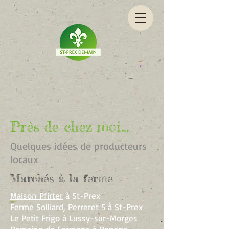
Près de chez moi...
Quelques idées de producteurs
locaux
Marchés à la ferme
Maison Pfirter
à St-Prex
Ferme Solliard, Perreret 5 à St-Prex
Le
Petit Frigo
à Lussy-sur-Morges