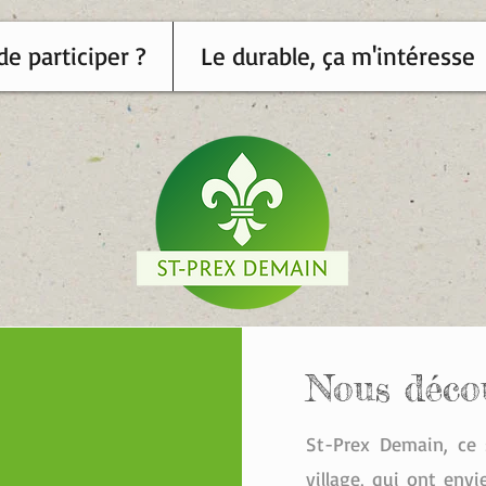
de participer ?
Le durable, ça m'intéresse
Nous déco
St-Prex Demain, ce 
village, qui ont envi