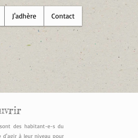
J'adhère
Contact
uvrir
sont des habitant-e-s du
e d'agir à leur niveau pour