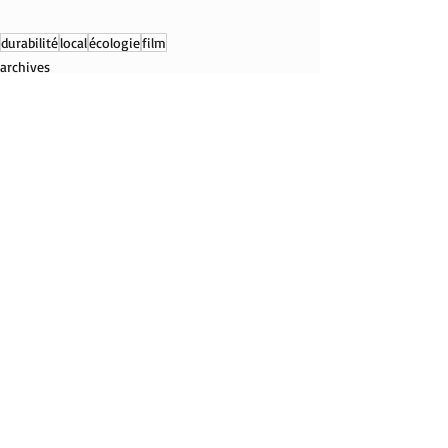
durabilité
local
écologie
film
archives
Posts récents
Voir tout